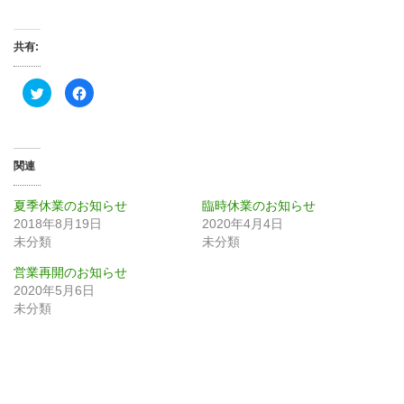
共有:
ク
F
リ
a
ッ
c
ク
e
し
b
て
o
T
o
w
k
関連
i
で
t
共
t
有
夏季休業のお知らせ
臨時休業のお知らせ
e
す
r
る
2018年8月19日
2020年4月4日
で
に
共
は
未分類
未分類
有
ク
(
リ
営業再開のお知らせ
新
ッ
し
ク
2020年5月6日
い
し
ウ
て
未分類
ィ
く
ン
だ
ド
さ
ウ
い
で
(
開
新
き
し
ま
い
す
ウ