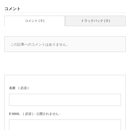
)
ィ
ン
コメント
ド
ウ
で
開
コメント ( 0 )
トラックバック ( 0 )
き
ま
す
)
この記事へのコメントはありません。
名前
( 必須 )
E-MAIL
( 必須 ) - 公開されません -