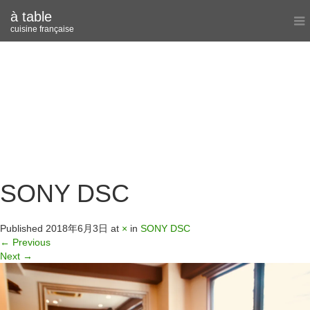
à table
cuisine française
SONY DSC
Published
2018年6月3日
at
×
in
SONY DSC
←
Previous
Next
→